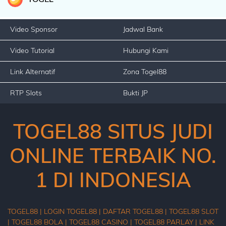
Video Sponsor
Jadwal Bank
Video Tutorial
Hubungi Kami
Link Alternatif
Zona Togel88
RTP Slots
Bukti JP
TOGEL88 SITUS JUDI
ONLINE TERBAIK NO.
1 DI INDONESIA
TOGEL88 |
LOGIN TOGEL88 |
DAFTAR TOGEL88 |
TOGEL88 SLOT
|
TOGEL88 BOLA |
TOGEL88 CASINO |
TOGEL88 PARLAY |
LINK