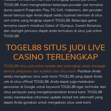
TOGEL88. Kami menghadirkan beberapa provider slot ternama
dunia seperti Pragmatic Play, PG Soft, Habanero, dan provider
besar lainnya agar Anda dapat selalu nyaman bermain di situs
slot online yang lengkap seperti TOGEL88. Beberapa game
ternama seperti misalnya Gates of Olympus, Sweet Bonanza,
dan starlight princess dapat anda termukan di situs judi online
TOGEL88.
TOGEL88 SITUS JUDI LIVE
CASINO TERLENGKAP
TOGEL88 situs judi online terbaik dan terlengkap selalu menjaga
bentuk pelayanan dan kualitas dari situs kami.
Pastikan Anda
selalu mengakses situs web resmi TOGEL88 yang dapat Anda
cek di situs official TOGEL88. Anda dapat juga melakukan
pencarian di Google untuk keyword TOGEL88 agar terhindar dari
situs penipuan yang mengatasnamakan brand kami. TOGEL88
selalu memberikan informasi update terkait link alternatif yang
dapat Anda gunakan untuk mengakses situs web kami.