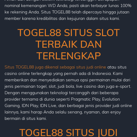
nominal kemenangan WD Anda, pasti akan terbayar lunas 100%
ke rekening Anda. Situs TOGEL88 telah dipercaya hingga jutaan
member karena kredibilitas dan kejujuran dalam situs kami.
TOGEL88 SITUS SLOT
TERBAIK DAN
TERLENGKAP
Situs TOGEL88 juga dikenal sebagai situs judi online
atau situs
casino online terlengkap yang pernah ada di Indonesia. Kami
memberikan dan menyediakan semua opsi permainan mulai dari
jenis permainan togel, slot, judi bola, live casino dan juga e-sport.
Dengan menggunakan teknologi tercanggih dari beberapa
provider ternama di dunia seperti Pragmatic Play, Evolution
Gaming, IDN Play, IDN Live, dan berbagai jenis provider judi online
lainnya, kami harap Anda selalu senang, nyaman, dan enjoy
bermain di situs kami.
TOGEL88 SITUS JUDI