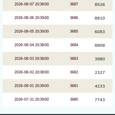
2026-08-07 20:38:00
3687
8526
REFERRAL
2026-08-06 20:39:00
3686
8810
PROMOSI
2026-08-05 20:39:00
3685
6083
HUBUNGI
KAMI
2026-08-04 20:38:00
3684
8908
DOWNLOAD
2026-08-03 20:38:00
3683
3980
DAFTAR
2026-08-02 20:38:00
3682
2327
MASUK
Lupa
2026-08-01 20:39:00
3681
4233
Password?
2026-07-31 20:39:00
3680
7743
Butuh
LIVE
Bantuan?
CHAT