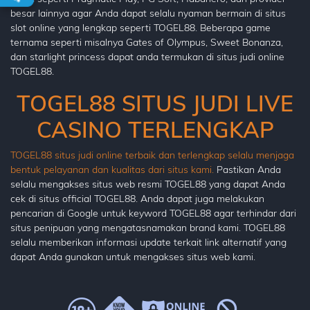
besar lainnya agar Anda dapat selalu nyaman bermain di situs
slot online yang lengkap seperti TOGEL88. Beberapa game
ternama seperti misalnya Gates of Olympus, Sweet Bonanza,
dan starlight princess dapat anda termukan di situs judi online
TOGEL88.
TOGEL88 SITUS JUDI LIVE
CASINO TERLENGKAP
TOGEL88 situs judi online terbaik dan terlengkap selalu menjaga
bentuk pelayanan dan kualitas dari situs kami.
Pastikan Anda
selalu mengakses situs web resmi TOGEL88 yang dapat Anda
cek di situs official TOGEL88. Anda dapat juga melakukan
pencarian di Google untuk keyword TOGEL88 agar terhindar dari
situs penipuan yang mengatasnamakan brand kami. TOGEL88
selalu memberikan informasi update terkait link alternatif yang
dapat Anda gunakan untuk mengakses situs web kami.